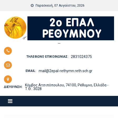
Skip
Παρασκευή, 07 Αυγούστου, 2026
to
content
—
2831024375
ΤΗΛΈΦΩΝΟ ΕΠΙΚΟΙΝΩΝΊΑΣ:
mail@2epal-rethymn.reth.sch.gr
EMAIL:
Κόμβος Ατσιπόπουλου, 74100, Ρέθυμνο, Ελλάδα -
ΔΙΕΎΘΥΝΣΗ:
Τ.Θ.: 3028