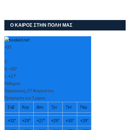
Ο ΚΑΙΡΌΣ ΣΤΗΝ ΠΌΛΗ ΜΑΣ
+
33
°
C
H:
+
33°
L:
+
27°
Ρέθυμνο
Παρασκευή, 07 Αύγουστος
Πρόγνωση για 7 μέρες
Σαβ
Κυρ
Δευ
Τρι
Τετ
Πεμ
+
32°
+
29°
+
27°
+
29°
+
30°
+
29°