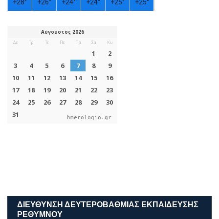
+
28°
+
26°
+
24°
+
24°
+
25°
+
25°
hmerologio.gr
ΔΙΕΎΘΥΝΣΗ ΔΕΥΤΕΡΟΒΆΘΜΙΑΣ ΕΚΠΑΊΔΕΥΣΗΣ
ΡΕΘΎΜΝΟΥ