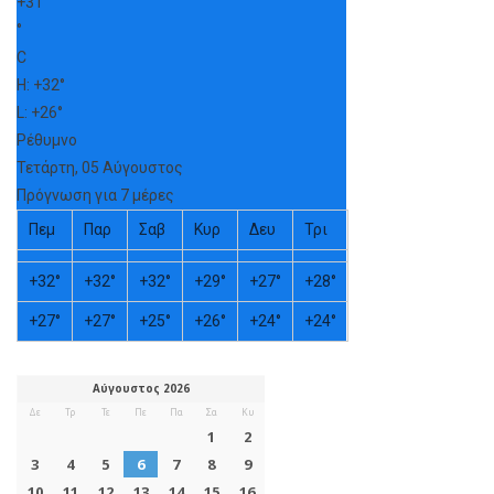
+
31
°
C
H:
+
32°
L:
+
26°
Ρέθυμνο
Τετάρτη, 05 Αύγουστος
Πρόγνωση για 7 μέρες
Πεμ
Παρ
Σαβ
Κυρ
Δευ
Τρι
+
32°
+
32°
+
32°
+
29°
+
27°
+
28°
+
27°
+
27°
+
25°
+
26°
+
24°
+
24°