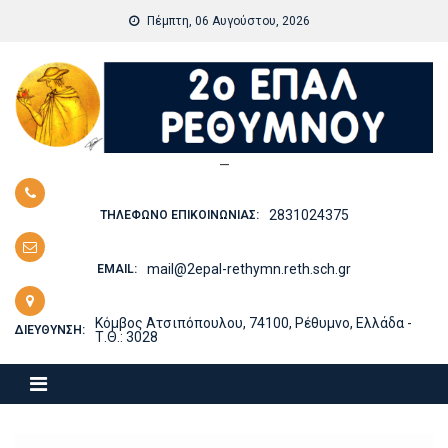
Skip
Πέμπτη, 06 Αυγούστου, 2026
to
content
—
2831024375
ΤΗΛΈΦΩΝΟ ΕΠΙΚΟΙΝΩΝΊΑΣ:
mail@2epal-rethymn.reth.sch.gr
EMAIL:
Κόμβος Ατσιπόπουλου, 74100, Ρέθυμνο, Ελλάδα -
ΔΙΕΎΘΥΝΣΗ:
Τ.Θ.: 3028