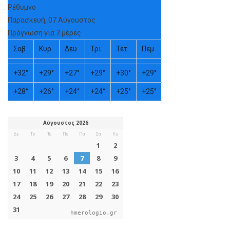
ΠΡΌΣΦΑΤΑ ΆΡΘΡΑ
Ηλεκτρονικές αιτήσεις εγγραφής, ανανέωσης εγγραφής &
μετεγγραφής, σχολικού έτους 2026 – 2027
Εγκύκλιος εγγραφών-μετεγγραφών
Αυτοαξιολόγηση της Σχολικής Μονάδας
Σε εξέλιξη η διάθεση θέσεων Μαθητείας για το
Μεταλυκειακό Έτος – Τάξη Μαθητείας περιόδου 2026-2027
Ανακοίνωση Προγράμματος Προαγωγικών και Απολυτηρίων
Εξετάσεων
ΔΡΑΣΤΗΡΙΌΤΗΤΕΣ