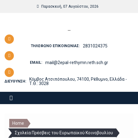
Skip
Παρασκευή, 07 Αυγούστου, 2026
to
content
—
2831024375
ΤΗΛΈΦΩΝΟ ΕΠΙΚΟΙΝΩΝΊΑΣ:
mail@2epal-rethymn.reth.sch.gr
EMAIL:
Κόμβος Ατσιπόπουλου, 74100, Ρέθυμνο, Ελλάδα -
ΔΙΕΎΘΥΝΣΗ:
Τ.Θ.: 3028
Home
Σχολεία Πρέσβεις του Ευρωπαϊκού Κοινοβουλίου