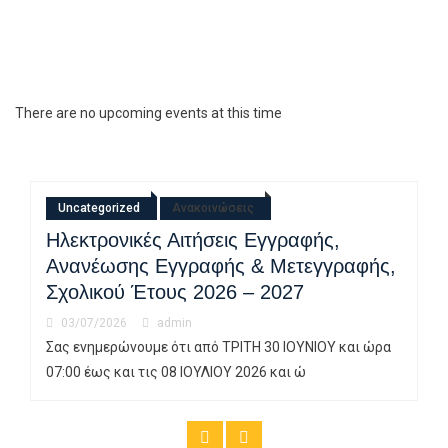
+
33
°
C
H:
+
33°
L:
+
27°
Ρέθυμνο
Παρασκευή, 07 Αύγουστος
Πρόγνωση για 7 μέρες
Σαβ
Κυρ
Δευ
Τρι
Τετ
Πεμ
+
32°
+
29°
+
27°
+
29°
+
30°
+
29°
+
28°
+
26°
+
24°
+
24°
+
25°
+
25°