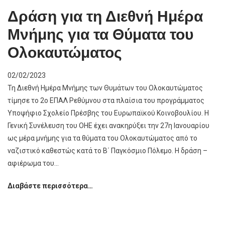
Καρκίνου
Δράση για τη Διεθνή Ημέρα
Μνήμης για τα Θύματα του
Ολοκαυτώματος
02/02/2023
Τη Διεθνή Ημέρα Μνήμης των Θυμάτων του Ολοκαυτώματος
τίμησε το 2ο ΕΠΑΛ Ρεθύμνου στα πλαίσια του προγράμματος
Υποψήφιο Σχολείο Πρέσβης του Ευρωπαϊκού Κοινοβουλίου. Η
Γενική Συνέλευση του ΟΗΕ έχει ανακηρύξει την 27η Ιανουαρίου
ως μέρα μνήμης για τα θύματα του Ολοκαυτώματος από το
ναζιστικό καθεστώς κατά το Β΄ Παγκόσμιο Πόλεμο. Η δράση –
αφιέρωμα του…
Δράση
Διαβάστε περισσότερα…
για
τη
Διεθνή