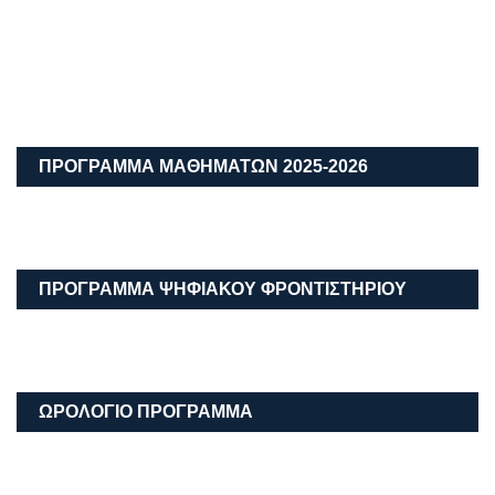
ΜΕΤΑΛΥΚΕΙΑΚΌ ΈΤΟΣ – ΤΆΞΗ ΜΑΘΗΤΕΊΑΣ
ΕΝΗΜΕΡΩΤΙΚΟ ΦΥΛΛΑΔΙΟ 2026-2027
There are no upcoming events at this time
Uncategorized
Ανακοινώσεις
Ηλεκτρονικές Αιτήσεις Εγγραφής,
Ανανέωσης Εγγραφής & Μετεγγραφής,