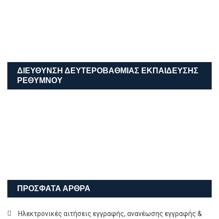
Copyright 2020 All rights reserved.
|
Theme: HamroClass by
Themecentury
.
Home