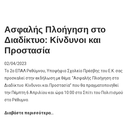
από
Αμερική,
Ευρώπη,
Ελλάδα
Ασφαλής Πλοήγηση στο
μίλησαν
Διαδίκτυο: Κίνδυνοι και
για
την
Προστασία
Κλιματική
Αλλαγή
02/04/2023
Το 2ο ΕΠΑΛ Ρεθύμνου, Υποψήφιο Σχολείο Πρέσβης του Ε.Κ. σας
προσκαλεί στην εκδήλωση με θέμα: “Ασφαλής Πλοήγηση στο
Διαδίκτυο: Κίνδυνοι και Προστασία” που θα πραγματοποιηθεί
την Πέμπτη 6 Απριλίου και ώρα 10:00 στο Σπίτι του Πολιτισμού
στο Ρέθυμνο.
Ασφαλής
Διαβάστε περισσότερα…
Πλοήγηση
στο