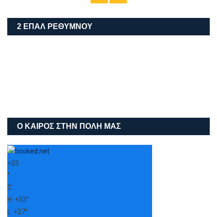
hmerologio.gr
ΔΙΕΎΘΥΝΣΗ ΔΕΥΤΕΡΟΒΆΘΜΙΑΣ ΕΚΠΑΊΔΕΥΣΗΣ
ΡΕΘΎΜΝΟΥ