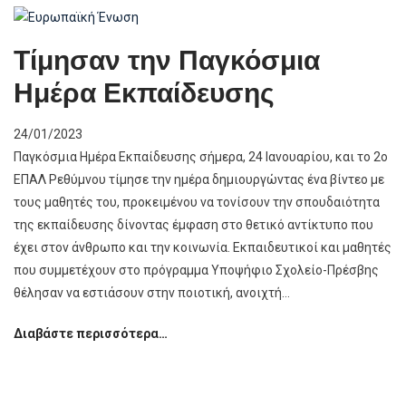
Ημέρα
Μνήμης
Τίμησαν την Παγκόσμια
για
Ημέρα Εκπαίδευσης
τα
Θύματα
του
24/01/2023
Ολοκαυτώματος
Παγκόσμια Ημέρα Εκπαίδευσης σήμερα, 24 Ιανουαρίου, και το 2ο
ΕΠΑΛ Ρεθύμνου τίμησε την ημέρα δημιουργώντας ένα βίντεο με
τους μαθητές του, προκειμένου να τονίσουν την σπουδαιότητα
της εκπαίδευσης δίνοντας έμφαση στο θετικό αντίκτυπο που
έχει στον άνθρωπο και την κοινωνία. Εκπαιδευτικοί και μαθητές
που συμμετέχουν στο πρόγραμμα Υποψήφιο Σχολείο-Πρέσβης
θέλησαν να εστιάσουν στην ποιοτική, ανοιχτή…
Τίμησαν
Διαβάστε περισσότερα…
την
Παγκόσμια
Ημέρα