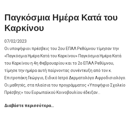
Διαδίκτυο:
Κίνδυνοι
Παγκόσμια Ημέρα Κατά του
και
Καρκίνου
Προστασία
07/02/2023
Οι υποψήφιοι πρέσβεις του 2ου ΕΠΑΛ Ρεθύμνου τίμησαν την
«Παγκόσμια Ημέρα Κατά του Καρκίνου» Παγκόσμια Ημέρα Κατά
του Καρκίνου η 4η Φεβρουαρίου και το 2ο ΕΠΑΛ Ρεθύμνου,
τίμησε την ημέρα αυτή παίρνοντας συνέντευξη από τον κ.
Επιτροπάκη Γεώργιο, Ειδικό Ιατρό Δερματολόγο Αφροδισιολόγο.
Οι μαθητές, στα πλαίσια του προγράμματος «Υποψήφιο Σχολείο
Πρέσβης» του Ευρωπαϊκού Κοινοβουλίου έδειξαν…
Παγκόσμια
Διαβάστε περισσότερα…
Ημέρα
Κατά
του