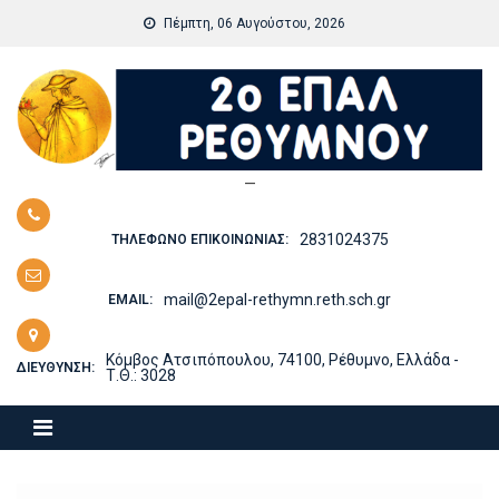
Skip
Πέμπτη, 06 Αυγούστου, 2026
to
content
—
2831024375
ΤΗΛΈΦΩΝΟ ΕΠΙΚΟΙΝΩΝΊΑΣ:
mail@2epal-rethymn.reth.sch.gr
EMAIL:
Κόμβος Ατσιπόπουλου, 74100, Ρέθυμνο, Ελλάδα -
ΔΙΕΎΘΥΝΣΗ:
Τ.Θ.: 3028