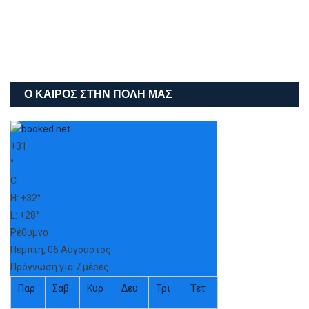
Ο ΚΑΙΡΌΣ ΣΤΗΝ ΠΌΛΗ ΜΑΣ
+
31
°
C
H:
+
32°
L:
+
28°
Ρέθυμνο
Πέμπτη, 06 Αύγουστος
Πρόγνωση για 7 μέρες
Παρ
Σαβ
Κυρ
Δευ
Τρι
Τετ