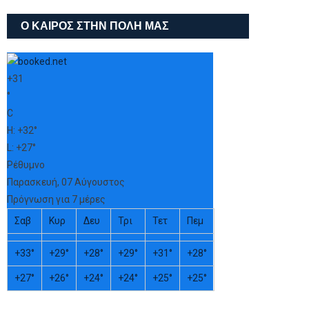
Ο ΚΑΙΡΌΣ ΣΤΗΝ ΠΌΛΗ ΜΑΣ
+
31
°
C
H:
+
32°
L:
+
27°
Ρέθυμνο
Παρασκευή, 07 Αύγουστος
Πρόγνωση για 7 μέρες
Σαβ
Κυρ
Δευ
Τρι
Τετ
Πεμ
+
33°
+
29°
+
28°
+
29°
+
31°
+
28°
+
27°
+
26°
+
24°
+
24°
+
25°
+
25°