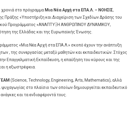
ή χρονιά στο πρόγραμμα
Μια Νέα Αρχή στα ΕΠΑ.Λ. – ΝΟΗΣΙΣ
,
ης Πράξης «Υποστήριξη και Διαχείριση των Σχεδίων Δράσης του
σιακού Προγράμματος «ΑΝΑΠΤΥΞΗ ΑΝΘΡΩΠΙΝΟΥ ΔΥΝΑΜΙΚΟΥ,
ότηση της Ελλάδας και της Ευρωπαϊκής Ένωσης.
ράμματος «Μια Νέα Αρχή στα ΕΠΑ.Λ.» σκοπό έχουν την ανάπτυξη
των , της συνεργασίας μεταξύ μαθητών και εκπαιδευτικών. Στόχος
στην Επαγγελματική Εκπαίδευση, η επαύξηση του κύρους και της
αι η εξωστρέφεια.
TEAM
(Science, Technology, Engineering, Arts, Μathematics), αλλά
ι ψυχαγωγίας στο πλαίσιο των οποίων δημιουργείται εκπαιδευτικό
 ανάγκες και τα ενδιαφέροντά τους.