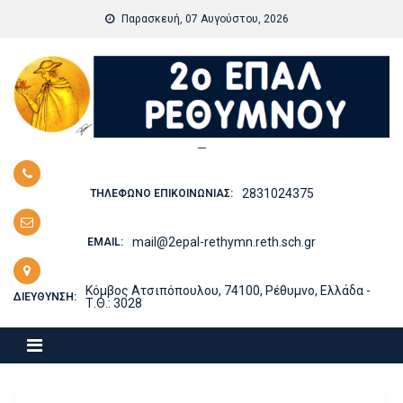
Skip
Παρασκευή, 07 Αυγούστου, 2026
to
content
—
2831024375
ΤΗΛΈΦΩΝΟ ΕΠΙΚΟΙΝΩΝΊΑΣ:
mail@2epal-rethymn.reth.sch.gr
EMAIL:
Κόμβος Ατσιπόπουλου, 74100, Ρέθυμνο, Ελλάδα -
ΔΙΕΎΘΥΝΣΗ:
Τ.Θ.: 3028