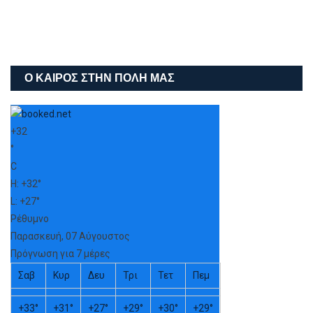
Ο ΚΑΙΡΌΣ ΣΤΗΝ ΠΌΛΗ ΜΑΣ
+
32
°
C
H:
+
32°
L:
+
27°
Ρέθυμνο
Παρασκευή, 07 Αύγουστος
Πρόγνωση για 7 μέρες
Σαβ
Κυρ
Δευ
Τρι
Τετ
Πεμ
+
33°
+
31°
+
27°
+
29°
+
30°
+
29°