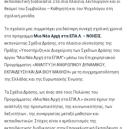
εκπαιδευτική διαδικασία. Στα ίδια πλαίσια, λειτουργούν και οι
θεσμοί του Συμβούλου – Καθηγητή και του Ψυχολόγου στη
σχολική μονάδα.
Το σχολείο μας συμμετέχει για δεύτερη συνεχή σχολική χρονιά
στο πρόγραμμα
Μια Νέα Αρχή στα ΕΠΑ.Λ. – ΝΟΗΣΙΣ
,
εκπονώντας Σχέδια Δράσης, στο πλαίσιο υλοποίησης της
Πράξης «Υποστήριξη και Διαχείριση των Σχεδίων Δράσης του
έργου “Μια Νέα Αρχή στα ΕΠΑΛ”» μέσω του Επιχειρησιακού
Προγράμματος «ΑΝΑΠΤΥΞΗ ΑΝΘΡΩΠΙΝΟΥ ΔΥΝΑΜΙΚΟΥ,
ΕΚΠΑΙΔΕΥΣΗ ΚΑΙ ΔΙΑ ΒΙΟΥ ΜΑΘΗΣΗ» με τη συγχρηματοδότηση
της Ελλάδας και της Ευρωπαϊκής Ένωσης.
Τα Σχέδια Δράσης, ως ένας από τους Πυλώνες του
Προγράμματος «Μια Νέα Αρχή στα ΕΠΑ.Λ.» σκοπό έχουν την
ανάπτυξη της προσωπικότητας, της κοινωνικότητας, των
δεξιοτήτων , της συνεργασίας μεταξύ μαθητών και
εκπαιδευτικών. Στόχος είναι ο εμπλουτισμός της
εκπαιδευτικής διαδικασίας στην Επαγγελματική Εκπαίδευση, η