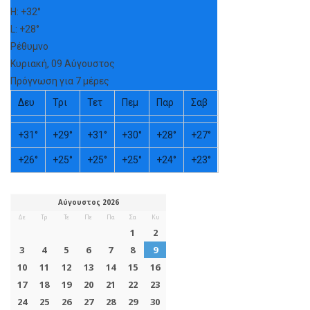
H:
+
32°
L:
+
28°
Ρέθυμνο
Κυριακή, 09 Αύγουστος
Πρόγνωση για 7 μέρες
Δευ
Τρι
Τετ
Πεμ
Παρ
Σαβ
+
31°
+
29°
+
31°
+
30°
+
28°
+
27°
+
26°
+
25°
+
25°
+
25°
+
24°
+
23°