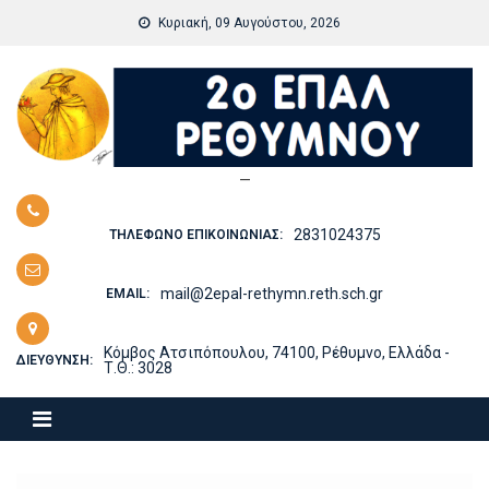
Skip
Κυριακή, 09 Αυγούστου, 2026
to
content
—
2831024375
ΤΗΛΈΦΩΝΟ ΕΠΙΚΟΙΝΩΝΊΑΣ:
mail@2epal-rethymn.reth.sch.gr
EMAIL:
Κόμβος Ατσιπόπουλου, 74100, Ρέθυμνο, Ελλάδα -
ΔΙΕΎΘΥΝΣΗ:
Τ.Θ.: 3028