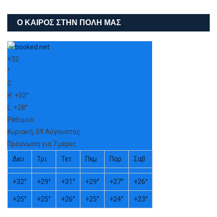
Ο ΚΑΙΡΌΣ ΣΤΗΝ ΠΌΛΗ ΜΑΣ
+
32
°
C
H:
+
32°
L:
+
28°
Ρέθυμνο
Κυριακή, 09 Αύγουστος
Πρόγνωση για 7 μέρες
Δευ
Τρι
Τετ
Πεμ
Παρ
Σαβ
+
32°
+
29°
+
31°
+
29°
+
27°
+
26°
+
25°
+
25°
+
26°
+
25°
+
24°
+
23°