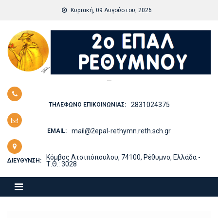
Skip
Κυριακή, 09 Αυγούστου, 2026
to
content
—
2831024375
ΤΗΛΈΦΩΝΟ ΕΠΙΚΟΙΝΩΝΊΑΣ:
mail@2epal-rethymn.reth.sch.gr
EMAIL:
Κόμβος Ατσιπόπουλου, 74100, Ρέθυμνο, Ελλάδα -
ΔΙΕΎΘΥΝΣΗ:
Τ.Θ.: 3028