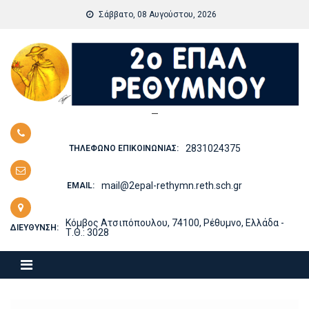
Skip
Σάββατο, 08 Αυγούστου, 2026
to
content
—
2831024375
ΤΗΛΈΦΩΝΟ ΕΠΙΚΟΙΝΩΝΊΑΣ:
mail@2epal-rethymn.reth.sch.gr
EMAIL:
Κόμβος Ατσιπόπουλου, 74100, Ρέθυμνο, Ελλάδα -
ΔΙΕΎΘΥΝΣΗ:
Τ.Θ.: 3028