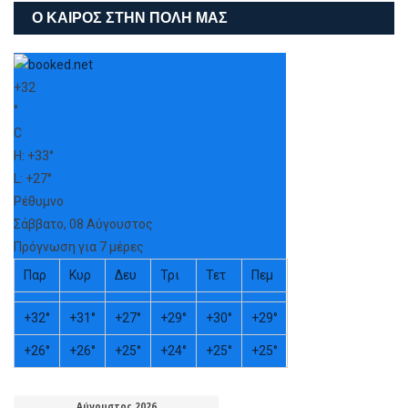
Ο ΚΑΙΡΌΣ ΣΤΗΝ ΠΌΛΗ ΜΑΣ
+
32
°
C
H:
+
33°
L:
+
27°
Ρέθυμνο
Σάββατο, 08 Αύγουστος
Πρόγνωση για 7 μέρες
Παρ
Κυρ
Δευ
Τρι
Τετ
Πεμ
+
32°
+
31°
+
27°
+
29°
+
30°
+
29°
+
26°
+
26°
+
25°
+
24°
+
25°
+
25°